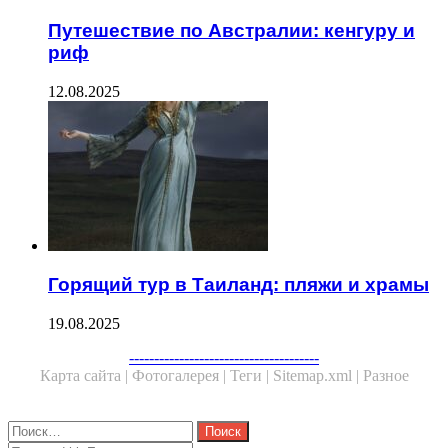
Путешествие по Австралии: кенгуру и
риф
12.08.2025
Горящий тур в Таиланд: пляжи и храмы
19.08.2025
Facebook
Twitter
WhatsApp
Telegram
--------------------------------------
Карта сайта |
Фотогалерея |
Теги |
Sitemap.xml |
Разное
Close
Найти: