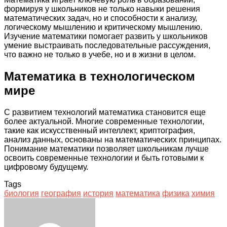
формируя у школьников не только навыки решения
математических задач, но и способности к анализу,
логическому мышлению и критическому мышлению.
Изучение математики помогает развить у школьников
умение выстраивать последовательные рассуждения,
что важно не только в учебе, но и в жизни в целом.
Математика в технологическом
мире
С развитием технологий математика становится еще
более актуальной. Многие современные технологии,
такие как искусственный интеллект, криптография,
анализ данных, основаны на математических принципах.
Понимание математики позволяет школьникам лучше
освоить современные технологии и быть готовыми к
цифровому будущему.
Tags
биология
география
история
математика
физика
химия
Facebook
Twitter
LinkedIn
Tumblr
Pinterest
Reddit
VKontakte
Odnoklassniki
Skype
WhatsApp
Telegram
Viber
Share
Print
via
Email